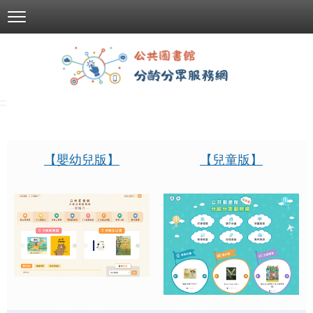
跳
到
主
要
內
容
:::
區
塊
【嬰幼兒版】
【兒童版】