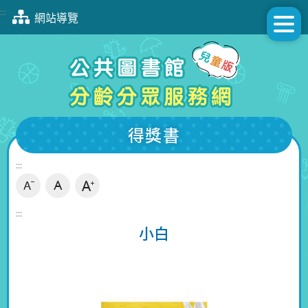
跳
:::
網站導覽
到
主
要
內
容
區
塊
得獎書
:::
:::
小白