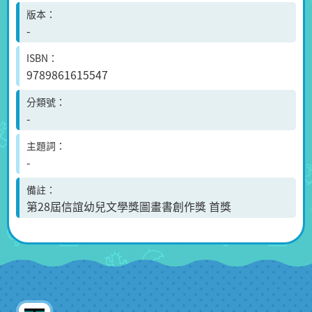
版本
-
ISBN
9789861615547
分類號
-
主題詞
-
備註
第28屆信誼幼兒文學獎圖畫書創作獎 首獎