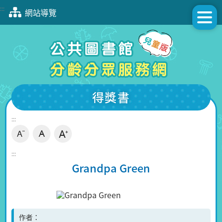
跳
:::
網站導覽
到
主
要
內
容
區
塊
得獎書
:::
:::
Grandpa Green
作者