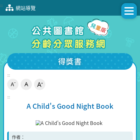
跳
:::
網站導覽
到
主
要
內
容
區
塊
得獎書
:::
:::
A Child's Good Night Book
作者