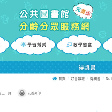
讀
學習幫幫
教學寶盒
得獎書
首頁
好書報報
得獎書
Du 
回上一頁
友善列印