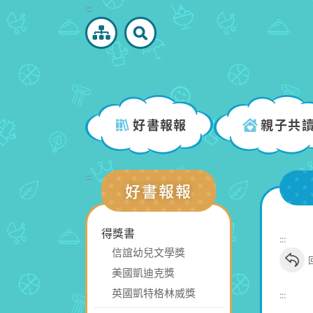
跳
:::
到
主
要
內
容
區
好書報報
親子共
塊
:::
好書報報
得獎書
:::
信誼幼兒文學獎
美國凱迪克獎
英國凱特格林威獎
:::