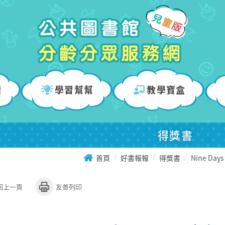
讀
學習幫幫
教學寶盒
得獎書
首頁
好書報報
得獎書
Nine Days
回上一頁
友善列印