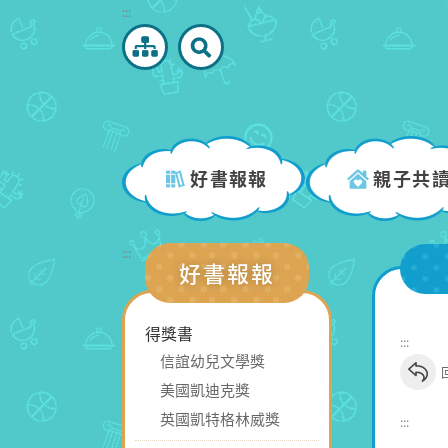
跳
:::
到
主
要
內
容
區
好書報報
親子共
塊
:::
好書報報
得獎書
:::
信誼幼兒文學獎
美國凱迪克獎
英國凱特格林威獎
:::