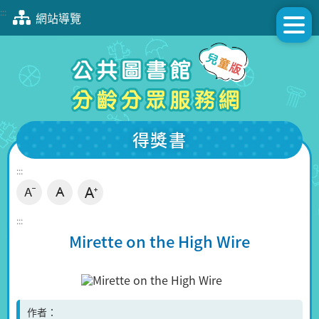
跳
:::
網站導覽
到
主
要
內
容
區
塊
得獎書
:::
:::
Mirette on the High Wire
作者