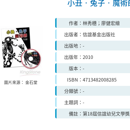
小丑‧兔子‧魔術
作者
林秀穗；廖健宏繪
出版者
信誼基金出版社
出版地
-
出版年
2010
版本
-
ISBN
4713482008285
圖片來源：
金石堂
分類號
-
主題詞
-
備註
第18屆信誼幼兒文學獎