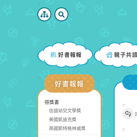
跳
:::
到
主
要
內
容
區
好書報報
親子共
塊
:::
好書報報
得獎書
:::
信誼幼兒文學獎
美國凱迪克獎
英國凱特格林威獎
:::