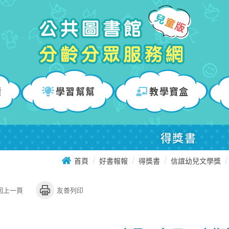
讀
學習幫幫
教學寶盒
得獎書
首頁
好書報報
得獎書
信誼幼兒文學獎
回上一頁
友善列印