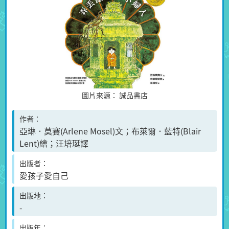
圖片來源：
誠品書店
作者
亞琳．莫賽(Arlene Mosel)文；布萊爾．藍特(Blair
Lent)繪；汪培珽譯
出版者
愛孩子愛自己
出版地
-
出版年