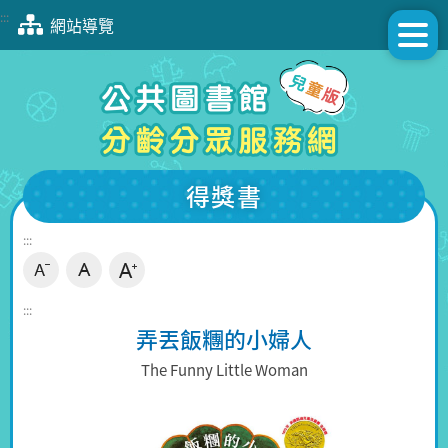
跳
:::
網站導覽
到
主
要
內
容
區
塊
得獎書
:::
:::
弄丟飯糰的小婦人
The Funny Little Woman