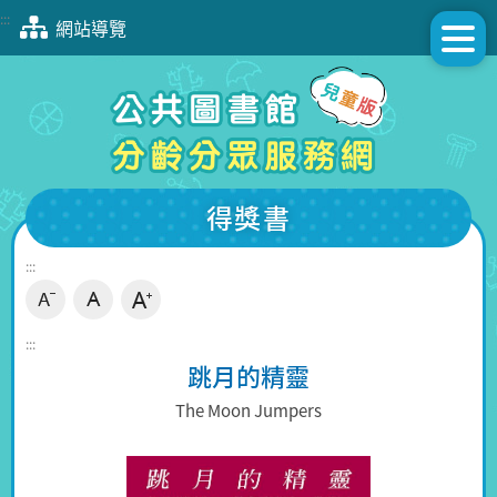
跳
:::
網站導覽
到
主
要
內
容
區
塊
得獎書
:::
:::
跳月的精靈
The Moon Jumpers