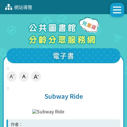
跳
:::
網站導覽
到
主
要
內
容
區
塊
電子書
:::
:::
Subway Ride
作者