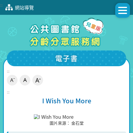
跳
:::
網站導覽
到
主
要
內
容
區
塊
電子書
:::
:::
I Wish You More
圖片來源：
金石堂