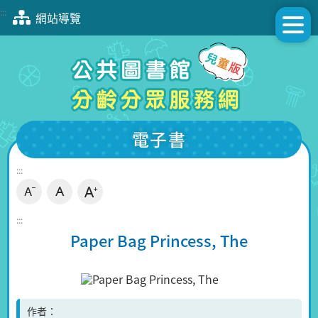
跳
:::
網站導覽
到
主
要
內
容
區
塊
電子書
:::
:::
Paper Bag Princess, The
作者