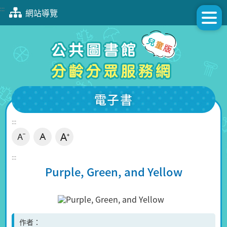
跳
:::
網站導覽
到
主
要
內
容
區
塊
電子書
:::
:::
Purple, Green, and Yellow
作者