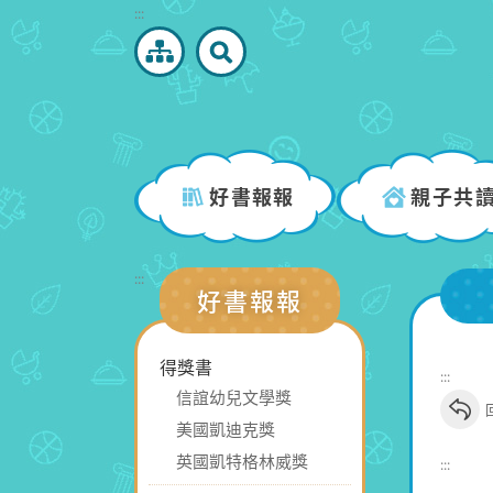
跳
:::
到
主
要
內
容
區
好書報報
親子共
塊
:::
好書報報
得獎書
:::
信誼幼兒文學獎
美國凱迪克獎
英國凱特格林威獎
:::