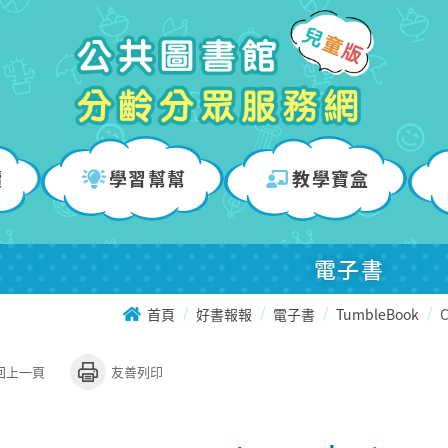
讀
學習幫幫
教學寶盒
電子書
首頁
好書報報
電子書
TumbleBook
C
回上一頁
友善列印