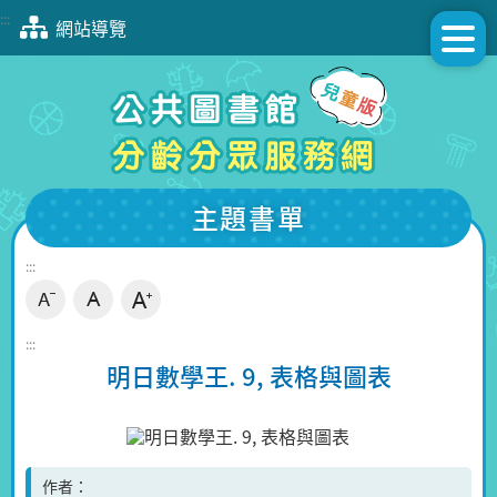
跳
:::
網站導覽
到
主
要
內
容
區
塊
主題書單
:::
:::
明日數學王. 9, 表格與圖表
作者