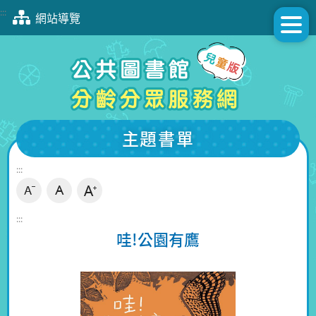
跳
:::
網站導覽
到
主
要
內
容
區
塊
主題書單
:::
:::
哇!公園有鷹