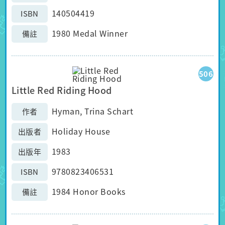
140504419
ISBN
1980 Medal Winner
備註
506
Little Red Riding Hood
Hyman, Trina Schart
作者
Holiday House
出版者
1983
出版年
9780823406531
ISBN
1984 Honor Books
備註