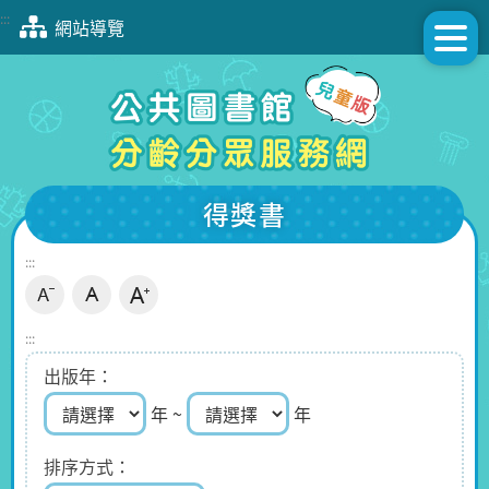
跳
:::
網站導覽
到
主
要
內
容
區
塊
得獎書
:::
:::
出版年
年 ~
年
排序方式