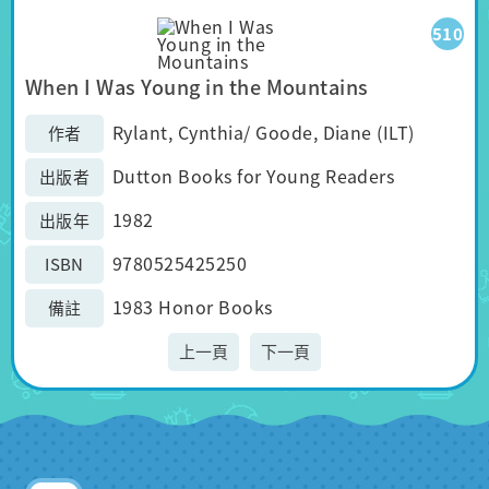
510
When I Was Young in the Mountains
Rylant, Cynthia/ Goode, Diane (ILT)
作者
Dutton Books for Young Readers
出版者
1982
出版年
9780525425250
ISBN
1983 Honor Books
備註
上一頁
下一頁