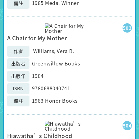
1985 Medal Winner
備註
503
A Chair for My Mother
Williams, Vera B.
作者
Greenwillow Books
出版者
1984
出版年
9780688040741
ISBN
1983 Honor Books
備註
504
Hiawatha’s Childhood