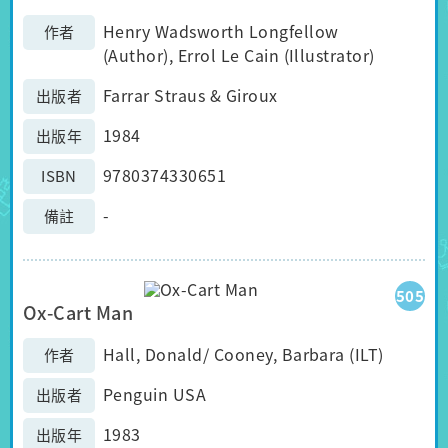
Henry Wadsworth Longfellow
作者
(Author), Errol Le Cain (Illustrator)
Farrar Straus & Giroux
出版者
1984
出版年
9780374330651
ISBN
-
備註
505
Ox-Cart Man
Hall, Donald/ Cooney, Barbara (ILT)
作者
Penguin USA
出版者
1983
出版年