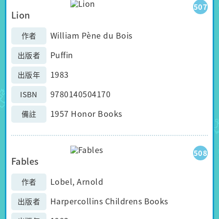
507
Lion
William Pène du Bois
作者
Puffin
出版者
1983
出版年
9780140504170
ISBN
1957 Honor Books
備註
508
Fables
Lobel, Arnold
作者
Harpercollins Childrens Books
出版者