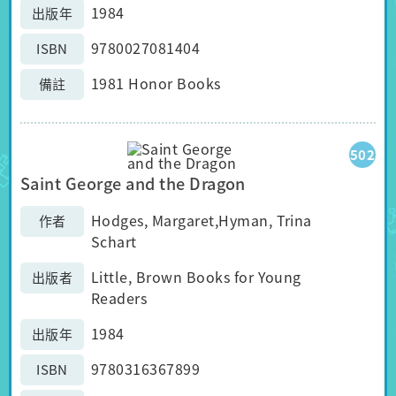
1984
出版年
9780027081404
ISBN
1981 Honor Books
備註
502
Saint George and the Dragon
Hodges, Margaret,Hyman, Trina
作者
Schart
Little, Brown Books for Young
出版者
Readers
1984
出版年
9780316367899
ISBN