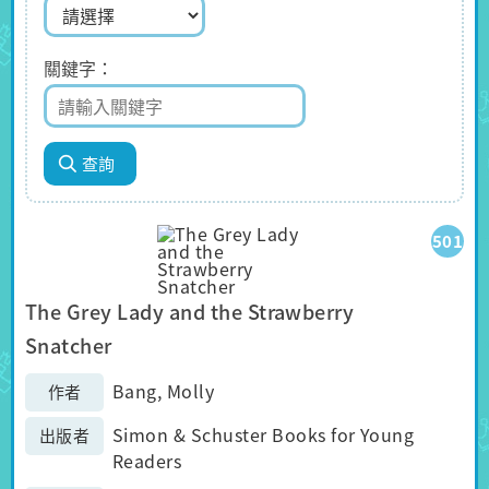
關鍵字
501
The Grey Lady and the Strawberry
Snatcher
Bang, Molly
作者
Simon & Schuster Books for Young
出版者
Readers