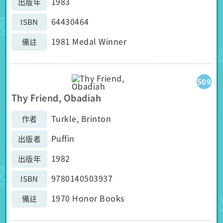
1983
出版年
64430464
ISBN
1981 Medal Winner
備註
509
Thy Friend, Obadiah
Turkle, Brinton
作者
Puffin
出版者
1982
出版年
9780140503937
ISBN
1970 Honor Books
備註