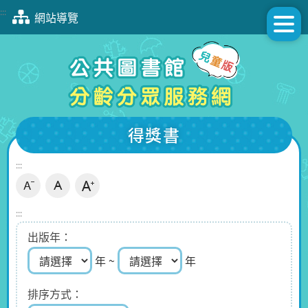
跳
:::
網站導覽
到
主
要
內
容
區
塊
得獎書
:::
:::
出版年
年 ~
年
排序方式