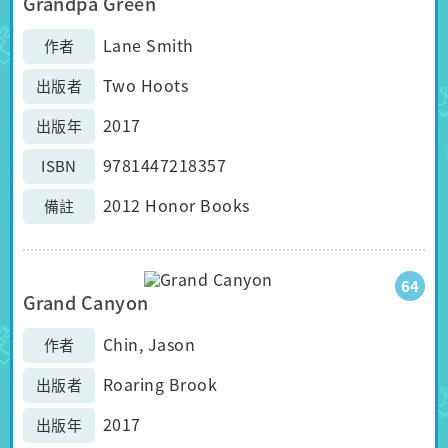
Grandpa Green
Lane Smith
作者
Two Hoots
出版者
2017
出版年
9781447218357
ISBN
2012 Honor Books
備註
64
Grand Canyon
Chin, Jason
作者
Roaring Brook
出版者
2017
出版年