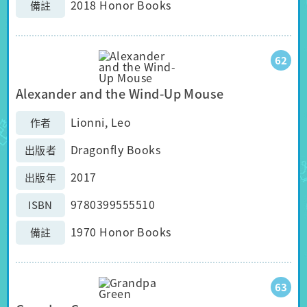
2018 Honor Books
備註
62
Alexander and the Wind-Up Mouse
Lionni, Leo
作者
Dragonfly Books
出版者
2017
出版年
9780399555510
ISBN
1970 Honor Books
備註
63