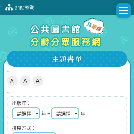
跳
:::
網站導覽
到
主
要
內
容
區
塊
主題書單
:::
:::
出版年
年 ~
年
排序方式