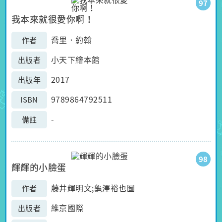
97
我本來就很愛你啊！
喬里．約翰
作者
小天下繪本館
出版者
2017
出版年
9789864792511
ISBN
-
備註
98
輝輝的小臉蛋
藤井輝明文;龜澤裕也圖
作者
維京國際
出版者