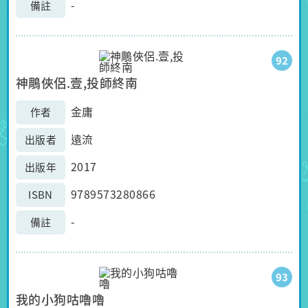
-
備註
92
神鵰俠侶.壹,投師終南
金庸
作者
遠流
出版者
2017
出版年
9789573280866
ISBN
-
備註
93
我的小狗咕嚕嚕