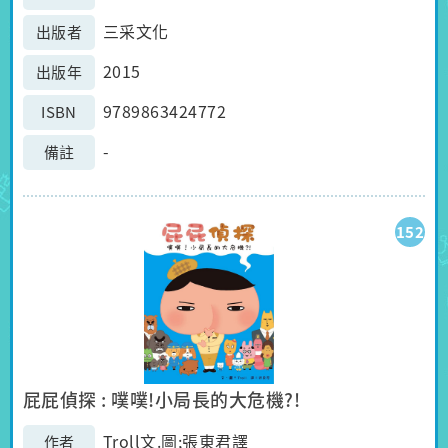
三采文化
出版者
2015
出版年
9789863424772
ISBN
-
備註
152
屁屁偵探 : 噗噗!小局長的大危機?!
Troll文.圖;張東君譯
作者