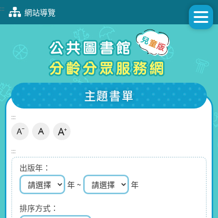
跳
:::
網站導覽
到
主
要
內
容
區
塊
主題書單
:::
:::
出版年
年 ~
年
排序方式