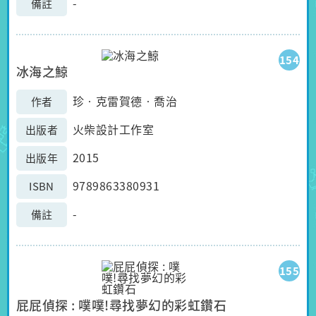
-
備註
154
冰海之鯨
珍‧克雷賀德‧喬治
作者
火柴設計工作室
出版者
2015
出版年
9789863380931
ISBN
-
備註
155
屁屁偵探 : 噗噗!尋找夢幻的彩虹鑽石