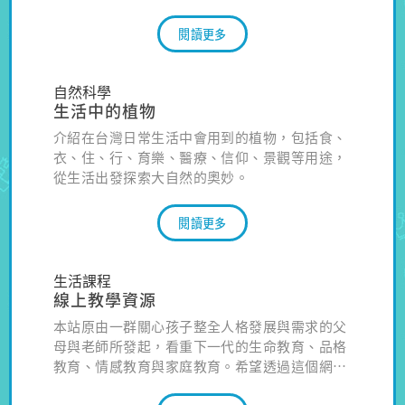
子」為架構，結合多媒體網互動及遠距傳播優
勢，帶領初學者進入植物世界，發現臺灣本土植
閱讀更多
物。
自然科學
生活中的植物
介紹在台灣日常生活中會用到的植物，包括食、
衣、住、行、育樂、醫療、信仰、景觀等用途，
從生活出發探索大自然的奧妙。
閱讀更多
生活課程
線上教學資源
本站原由一群關心孩子整全人格發展與需求的父
母與老師所發起，看重下一代的生命教育、品格
教育、情感教育與家庭教育。希望透過這個網站
來分享「優質與適齡的教學資源」，可以提供在