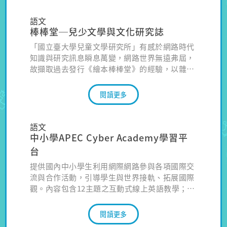
語文
棒棒堂─兒少文學與文化研究誌
「國立臺大學兒童文學研究所」有感於網路時代
知識與研究訊息瞬息萬變，網路世界無遠弗屆，
故擷取過去發行《繪本棒棒堂》的經驗，以雜誌
活潑的構成和編輯型態，創立「棒棒堂──兒少
文學與文化研究誌」，以兒少文學與文化研究為
閱讀更多
核心，收錄跨文類、跨領域、跨族群的學術交流
網站。
語文
中小學APEC Cyber Academy學習平
台
提供國內中小學生利用網際網路參與各項國際交
流與合作活動，引導學生與世界接軌、拓展國際
觀。內容包含12主題之互動式線上英語教學；共
18小時。
閱讀更多