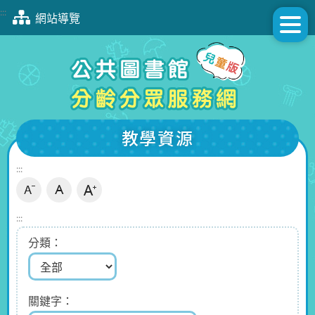
跳
:::
網站導覽
到
主
要
內
容
區
塊
教學資源
:::
:::
分類
關鍵字