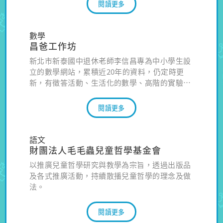
學校、家庭或社區中使用，這些資源包括實用的
閱讀更多
教案、有趣的影片、主題繪本與書籍、相關機構
與網站等。
數學
昌爸工作坊
新北市新泰國中退休老師李信昌專為中小學生設
立的數學網站，累積近20年的資料，仍定時更
新，有徵答活動、生活化的數學、高階的實驗和
競賽等，用不同方式呈現數學好玩內容。
閱讀更多
語文
財團法人毛毛蟲兒童哲學基金會
以推廣兒童哲學研究與教學為宗旨，透過出版品
及各式推廣活動，持續散播兒童哲學的理念及做
法。
閱讀更多