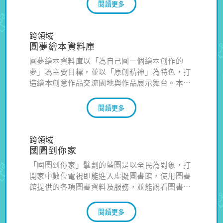
孩子輕鬆享受主動探索、多元學習的樂趣！
閱讀更多
跨領域
圓夢繪本資料庫
圓夢繪本資料庫以「為自己圓一個繪本創作的
夢」為主要目標，並以「原創精神」為特色，打
造繪本創意作品交流園地與作品展示舞台。本資
料庫繪本提供文字隱藏、有聲朗誦或加註漢語拼
音的功能選項，可依需要自選親子共讀資源模
閱讀更多
式。同時標註適讀年齡並收錄相關教學資源（如
著色紙或學習單），提供教師應用於多元教學內
容。
跨領域
國圖到你家
「國圖到你家」擘劃的藍圖是以全民為對象，打
開家中數位電視即能進入虛擬圖書館，使用圖書
館提供的各項圖書資料及服務，並能觀看圖書館
結合AR、VR及3D技術所設計的圖書、展覽，或
進入虛擬講堂參加各類活動及課程。
閱讀更多