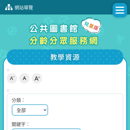
跳
:::
網站導覽
到
主
要
內
容
區
塊
教學資源
:::
:::
分類
關鍵字