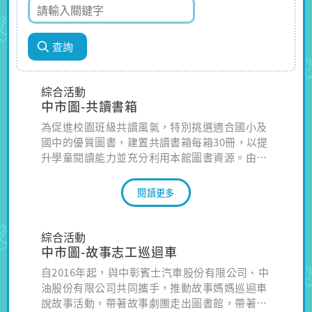
綜合活動
中市圖-共讀書箱
為促進校園班級共讀風氣，特別挑選適合國小及
國中的優質圖書，建置共讀書箱每箱30冊，以提
升學童閱讀能力並充分利用本館圖書資源。由學
校教師申辦團體借閱證進行書箱預約，每證可預
約書箱10箱，借期60天。
閱讀更多
綜合活動
中市圖-故事志工巡迴車
自2016年起，與中彰賓士汽車股份有限公司、中
油股份有限公司共同攜手，推動故事媽媽巡迴車
說故事活動，帶著故事劇團走出圖書館，帶著繪