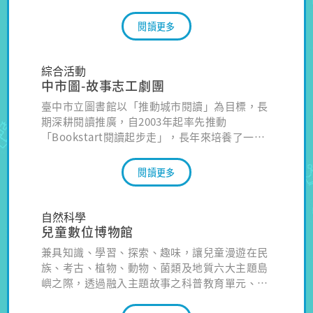
本、演出道具上山下海，與故事媽媽一起奔馳圓
夢，將演說故事的快樂帶到偏鄉小學、醫院、社
閱讀更多
區等，讓圖書館的服務深入大臺中各個角落傳遞
閱讀幸福。
綜合活動
中市圖-故事志工劇團
臺中市立圖書館以「推動城市閱讀」為目標，長
期深耕閱讀推廣，自2003年起率先推動
「Bookstart閱讀起步走」，長年來培養了一群
充滿熱忱的故事志工，近年更自發性組成故事劇
團，例如總館意啟故事劇團、大雅分館小猴子劇
閱讀更多
團、大里分館小鯨魚劇團、、南屯分館魔法故事
精靈、葫蘆墩分館喵喵故事劇團、梧棲親子館
show show劇團、潭子分館荳荳劇團等、豐原分
自然科學
館、 太平分館故事劇團、北區分館故事劇團等共
兒童數位博物館
11團。
兼具知識、學習、探索、趣味，讓兒童漫遊在民
族、考古、植物、動物、菌類及地質六大主題島
嶼之際，透過融入主題故事之科普教育單元、網
站活潑互動遊戲模式及典藏知識庫的鏈結，提供