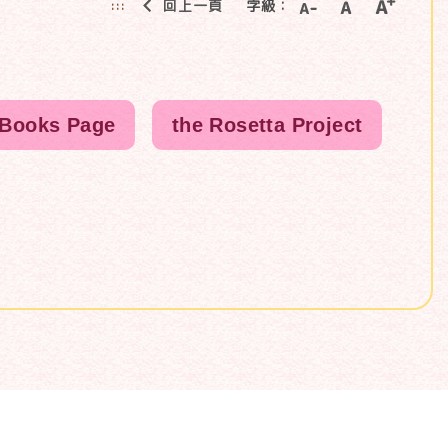
回上一頁
字級：
:::
 Books Page
the Rosetta Project