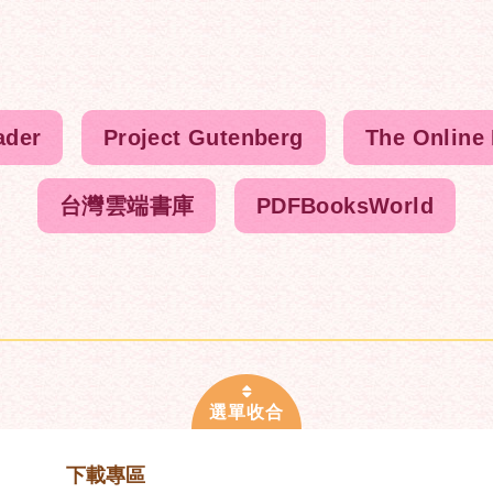
ader
Project Gutenberg
The Online
台灣雲端書庫
PDFBooksWorld
下載專區