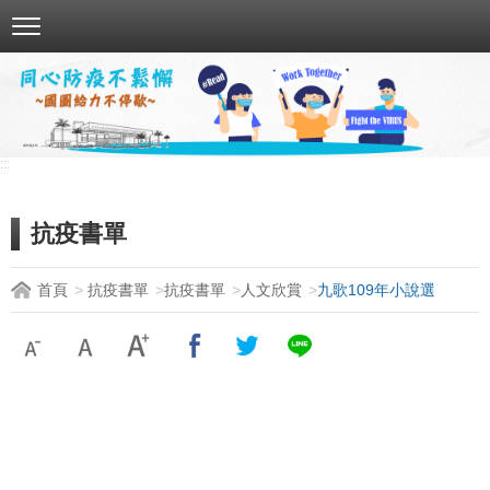
跳
到
主
要
內
容
:::
區
塊
抗疫書單
首頁
抗疫書單
抗疫書單
人文欣賞
九歌109年小說選