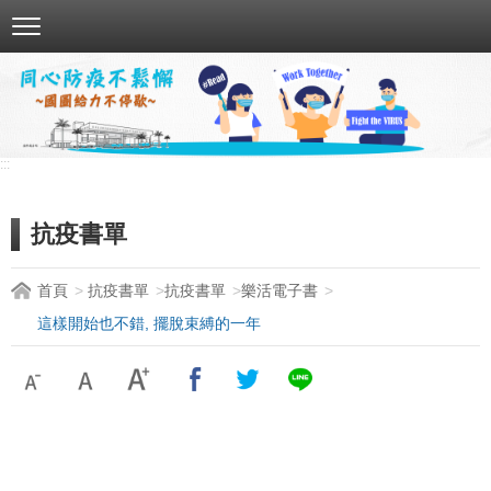
跳
到
主
要
內
容
:::
區
塊
抗疫書單
首頁
抗疫書單
抗疫書單
樂活電子書
這樣開始也不錯, 擺脫束縛的一年