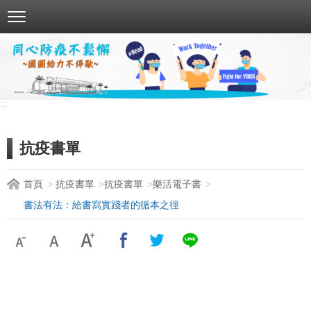
跳
到
主
要
內
容
:::
區
塊
抗疫書單
首頁
抗疫書單
抗疫書單
樂活電子書
書法有法：給書寫實踐者的循本之徑