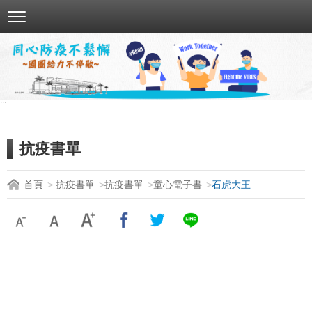
跳
到
主
要
內
容
:::
區
塊
抗疫書單
首頁
抗疫書單
抗疫書單
童心電子書
石虎大王