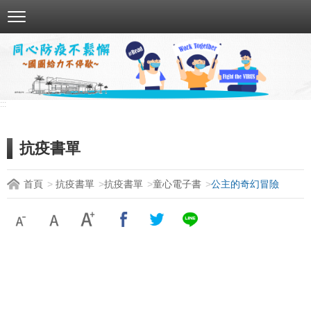
跳
到
主
要
內
容
:::
區
塊
抗疫書單
首頁
抗疫書單
抗疫書單
童心電子書
公主的奇幻冒險