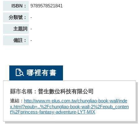
ISBN：
9789578521841
分類號：
-
主題詞
-
備註：
-
哪裡有書
普生數位科技有限公司
http://www.m-plus.com.tw/chungliao-book-wall/inde
x.html?epub=..%2Fchungliao-book-wall-2%2Fepub_conten
t%2Fprincess-fantasy-adventure-LYT-MIX