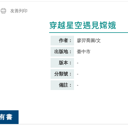
友善列印
穿越星空遇見嫦娥
作者：
廖羿喬圖/文
出版地：
臺中市
版本：
-
分類號：
-
備註：
-
有書