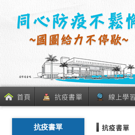
跳
到
主
要
內
容
區
塊
首頁
抗疫書單
線上學
:::
抗疫書單
抗疫書單