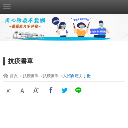
跳
到
主
要
內
容
:::
區
塊
抗疫書單
首頁
抗疫書單
抗疫書單
人體自癒力手冊