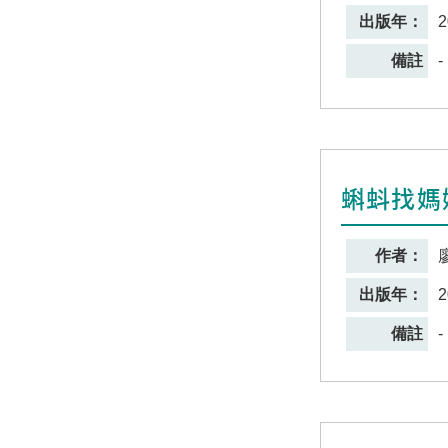
出版年：
2
備註
-
蝌蚪找媽
作者：
出版年：
2
備註
-