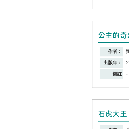
公主的奇
作者：
出版年：
2
備註
-
石虎大王