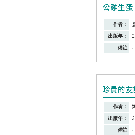
公雞生蛋
作者：
出版年：
2
備註
-
珍貴的友
作者：
出版年：
2
備註
-