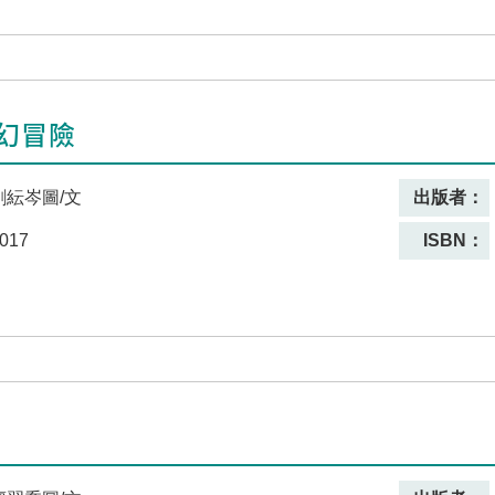
幻冒險
劉紜岑圖/文
出版者：
017
ISBN：