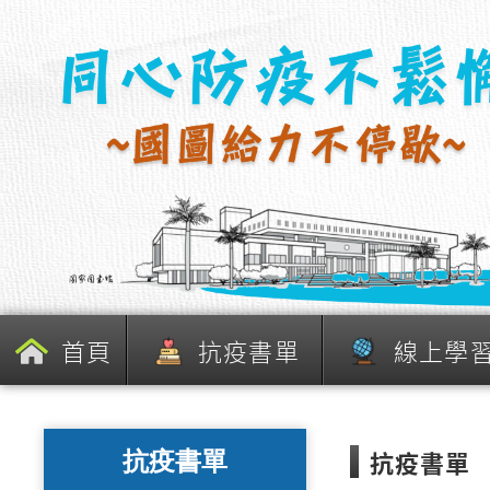
跳
到
主
要
內
容
區
塊
首頁
抗疫書單
線上學
抗疫書單
抗疫書單