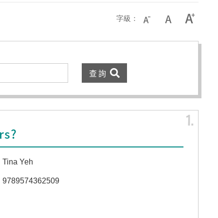
字級：
1
rs?
Tina Yeh
9789574362509