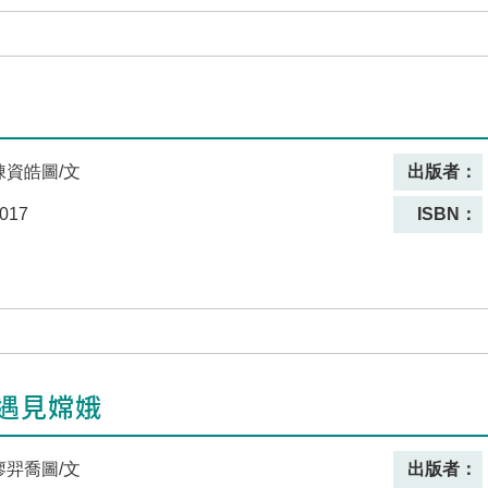
陳資皓圖/文
出版者：
017
ISBN：
遇見嫦娥
廖羿喬圖/文
出版者：