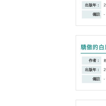
出版年：
2
備註
-
驕傲的白
作者：
出版年：
2
備註
-