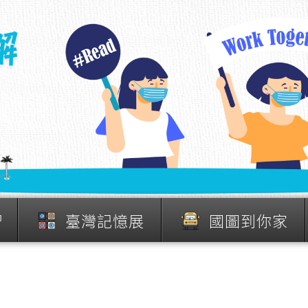
習
臺灣記憶展
國圖到你家