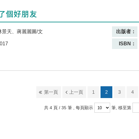
了個好朋友
林景天、蔣麗麗圖/文
出版者：
017
ISBN：
第一頁
上一頁
1
2
3
4
共 4 頁 / 35 筆
, 每頁顯示
筆, 移至第