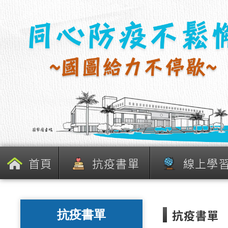
跳
到
主
要
內
容
區
塊
首頁
抗疫書單
線上學
抗疫書單
抗疫書單