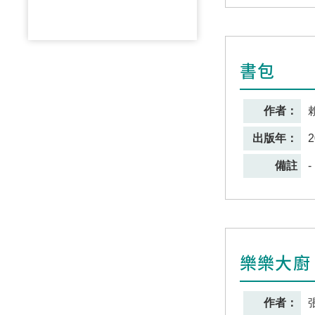
書包
作者：
出版年：
2
備註
-
樂樂大廚
作者：