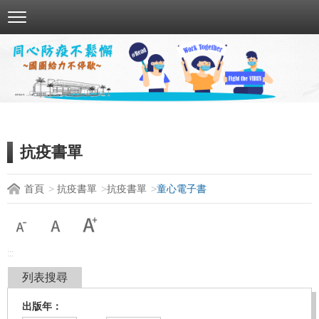
跳
到
主
要
內
容
區
塊
抗疫書單
首頁
抗疫書單
抗疫書單
童心電子書
:::
列表搜尋
出版年