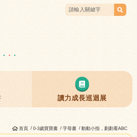
書
讀力成長巡迴展
首頁
0-3歲寶寶書
字母書
動動小指，劃劃看ABC