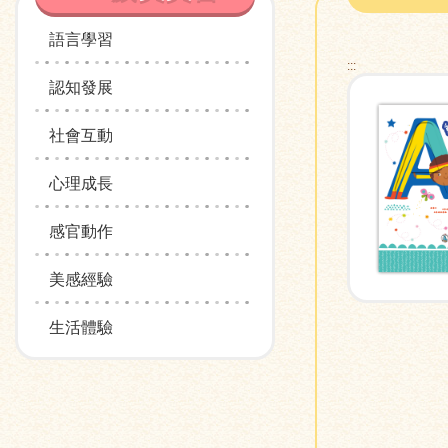
語言學習
:::
認知發展
社會互動
心理成長
感官動作
美感經驗
生活體驗