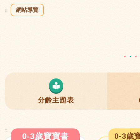
網站導覽
:::
分齡主題表
:::
0-3歲寶寶書
0-3歲