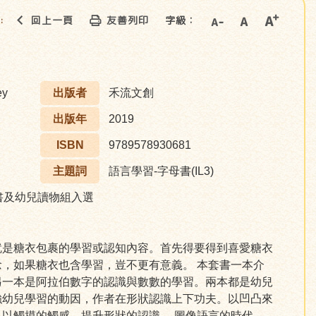
回上一頁
友善列印
字級：
::
ey
出版者
禾流文創
出版年
2019
ISBN
9789578930681
主題詞
語言學習-字母書(IL3)
書及幼兒讀物組入選
就是糖衣包裹的學習或認知內容。首先得要得到喜愛糖衣
，如果糖衣也含學習，豈不更有意義。 本套書一本介
另一本是阿拉伯數字的認識與數數的學習。兩本都是幼兒
強幼兒學習的動因，作者在形狀認識上下功夫。以凹凸來
以觸摸的觸感，提升形狀的認識。 圖像語言的時代，