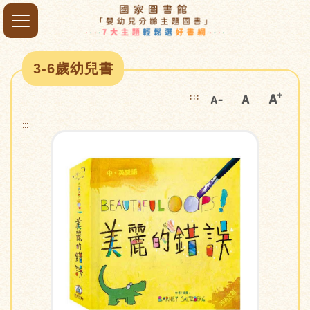
3-6歲幼兒書
:::
:::