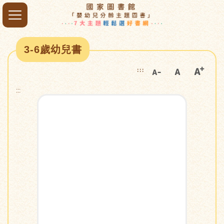
3-6歲幼兒書
:::
:::