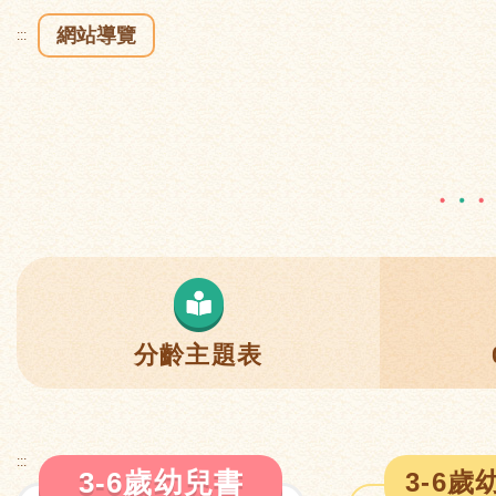
網站導覽
:::
分齡主題表
:::
3-6歲幼兒書
3-6歲