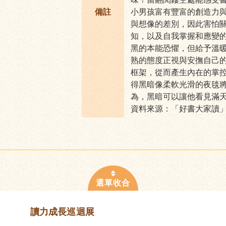
備註
小男孩富有豐富的創造力
與想像的差別，因此害怕
知，以及自我掌握和應變的
黑的本能恐懼，但給予溫
熟的態度正視與安撫自己
框架，從而產生內在的掌控
得黑暗像柔軟光滑的夜毯
為，黑暗可以讓他看見滿
資料來源：「好書大家讀
讀力成長巡迴展