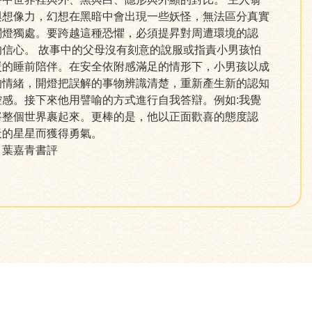
與想像力，幻想在黑暗中會出現一些妖怪，無法區分真實
關燈獨處。要跨越這種恐懼，必須提昇對周遭環境的認
信心。 故事中的父母沒有刻意的說服或指責小男孩怕
暖的睡前陪伴。在安全依附感滿足的情形下，小男孩以成
的情緒，開燈把誤解的事物辨識清楚，重新產生新的認知
感。接下來他用譬喻的方式進行自我答辯。例如:我覺
將整個世界裹起來。更棒的是，他以正面歡喜的態度認
天的星星而獲得勇氣。
」葉嘉青書評