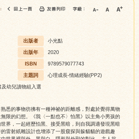
回上一頁
友善列印
字級：
::
出版者
小光點
出版年
2020
ISBN
9789579077743
主題詞
心理成長-情緒經驗(PP2)
書及幼兒讀物組入選
日熟悉的事物彷彿有一種神祕的距離感，對處於覺得萬物
生無限的幻想。《我〈一點也不〉怕黑》以主角小男孩的
的世界，一起經歷怕黑、接受黑暗，到自我調適發現黑暗
書的雷射紙雕設計也增添了一股窺探與躲貓貓的遊戲趣
中世界裡與外、黑與白、隱形與外顯的對比。 主人翁