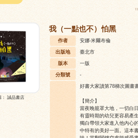
:
我（一點也不）怕黑
作者
安娜‧米爾布倫
出版地
臺北市
版本
一版
分類號
-
好書大家讀第78梯次圖畫
源：
誠品書店
【簡介】
當夜晚籠罩大地，一切白
有靈時期的幼兒更容易產
獨白帶領大家進入他內心
中特有的美好一面。這本
味！當翻閱鏤空處能感受書