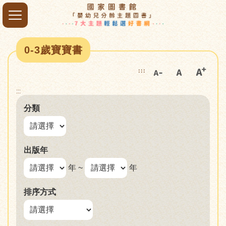
0-3歲寶寶書
:::
:::
分類
出版年
年 ~
年
排序方式