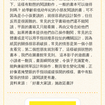
下。這樣有動態的閱讀動作，一般的書本可以做得
到嗎？ 給學齡前低幼年紀的小朋友閱讀的書，可不
因為是小小孩要讀的，就很容易的設計製作，往往
反而是很困難的。常見的文字書籍他們還不能閱
讀，平面的書籍又只能看圖，再由父母念給他們
聽。如果將書本提供他們自己操作翻閱，常見的立
體書或是可以用手指頭撥弄拉扯的機關設計，因為
紙質的關係很容易破損，常見的情形是第一個小朋
友看完，第二個想朋友就別看了。這樣破損狀態的
書本，我們在圖書館常見到。 這本影子的遊戲書，
小讀者一翻頁，畫面瞬間改變，令孩子充滿驚奇。
能夠兼顧簡單設計和操作，翻頁發生變化流暢，正
好像遮掩雙眼的手指頭緩緩張開的模樣。書中有點
緊張的情節，讓閱讀更有趣。
資料來源：「好書大家讀」施政廷書評