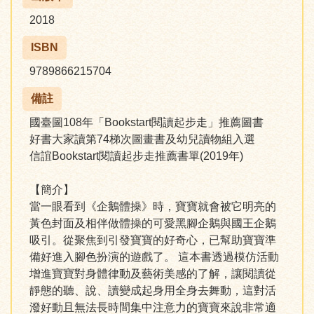
2018
ISBN
9789866215704
備註
國臺圖108年「Bookstart閱讀起步走」推薦圖書
好書大家讀第74梯次圖畫書及幼兒讀物組入選
信誼Bookstart閱讀起步走推薦書單(2019年)
【簡介】
當一眼看到《企鵝體操》時，寶寶就會被它明亮的
黃色封面及相伴做體操的可愛黑腳企鵝與國王企鵝
吸引。從聚焦到引發寶寶的好奇心，已幫助寶寶準
備好進入腳色扮演的遊戲了。 這本書透過模仿活動
增進寶寶對身體律動及藝術美感的了解，讓閱讀從
靜態的聽、說、讀變成起身用全身去舞動，這對活
潑好動且無法長時間集中注意力的寶寶來說非常適