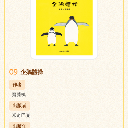
09
企鵝體操
作者
齋藤槙
出版者
米奇巴克
出版年