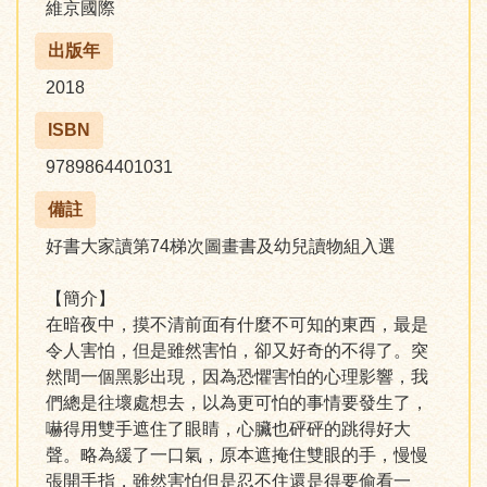
維京國際
出版年
2018
ISBN
9789864401031
備註
好書大家讀第74梯次圖畫書及幼兒讀物組入選
【簡介】
在暗夜中，摸不清前面有什麼不可知的東西，最是
令人害怕，但是雖然害怕，卻又好奇的不得了。突
然間一個黑影出現，因為恐懼害怕的心理影響，我
們總是往壞處想去，以為更可怕的事情要發生了，
嚇得用雙手遮住了眼睛，心臟也砰砰的跳得好大
聲。略為緩了一口氣，原本遮掩住雙眼的手，慢慢
張開手指，雖然害怕但是忍不住還是得要偷看一