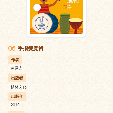
06
手指變魔術
作者
芭露吉
出版者
格林文化
出版年
2019