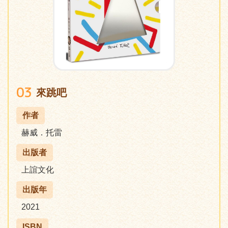
03
來跳吧
作者
赫威．托雷
出版者
上誼文化
出版年
2021
ISBN