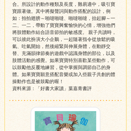
合。所設計的動作種類及長度，難易適中，吸引寶
寶跟著做。其中將擬聲詞與動作搭配的設計，例
如：拍拍翅膀～啪噠啪噠、啪噠啪噠，抬起腳～一
二、一二，帶動了寶寶興奮愉快的心情，增強他們
將肢體動作結合語音節拍的敏感度。 親子共讀時，
可以彼此扮演大小企鵝，一起隨著指令從放鬆的吸
氣、吐氣開始，然後縮緊與伸展身體，在動靜交
替、充滿韻律節奏的遊戲中認識身體的部位，以及
肢體活動的感覺。如果寶寶特別喜歡某些動作，可
以鼓勵他反覆地練習，從中掌握與調節自己的身
體。如果寶寶願意搭配音樂或加入些親子共創的體
操動作也是被鼓勵的喔！
資料來源：「好書大家讀」葉嘉青書評