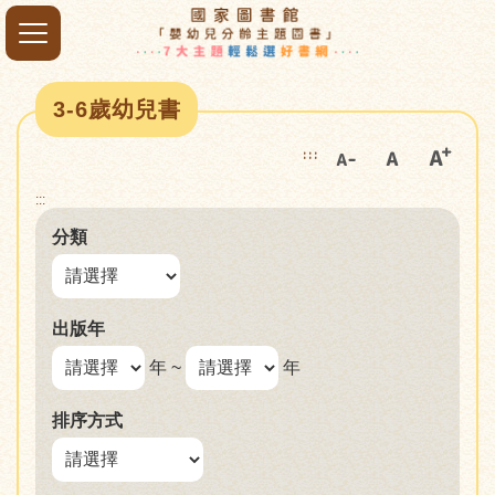
3-6歲幼兒書
:::
:::
分類
出版年
年 ~
年
排序方式