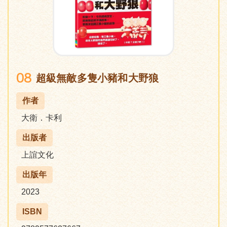
08
超級無敵多隻小豬和大野狼
作者
大衛．卡利
出版者
上誼文化
出版年
2023
ISBN