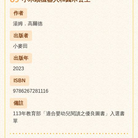
作者
湯姆．高爾德
出版者
小麥田
出版年
2023
ISBN
9786267281116
備註
113年教育部「適合嬰幼兒閱讀之優良圖書」入選書
單