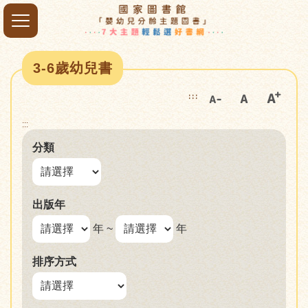
3-6歲幼兒書
:::
:::
分類
出版年
年 ~
年
排序方式