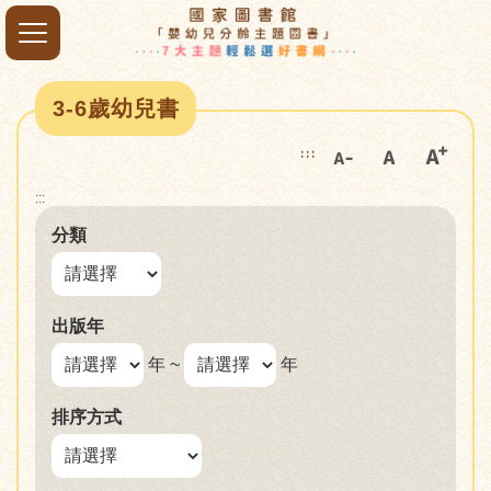
3-6歲幼兒書
:::
:::
分類
出版年
年 ~
年
排序方式