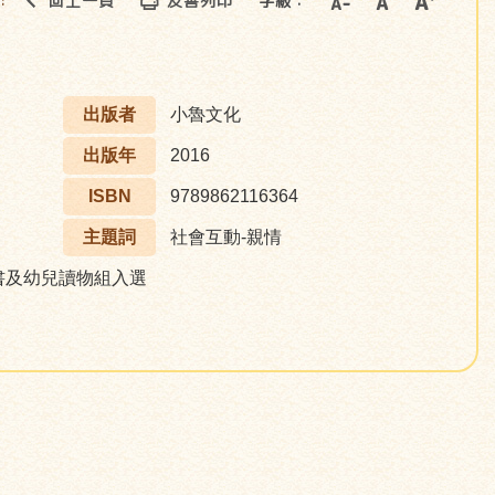
回上一頁
友善列印
字級：
::
出版者
小魯文化
出版年
2016
ISBN
9789862116364
主題詞
社會互動-親情
書及幼兒讀物組入選