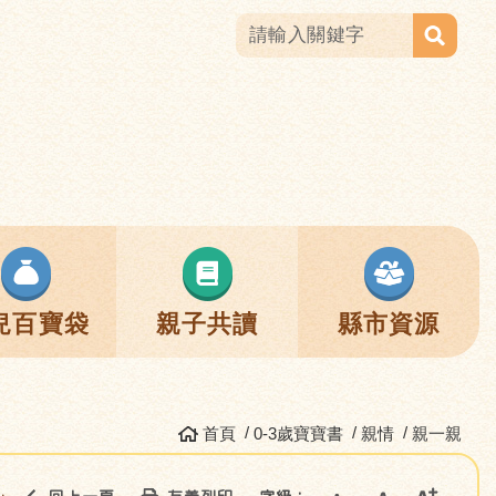
兒百寶袋
親子共讀
縣市資源
首頁
0-3歲寶寶書
親情
親一親