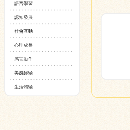
語言學習
:::
認知發展
社會互動
心理成長
感官動作
美感經驗
生活體驗