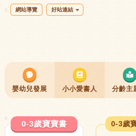
網站導覽
好站連結
:::
嬰幼兒發展
小小愛書人
分齡主
:::
0-3歲寶寶書
0-3歲