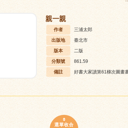
:
親一親
作者
三浦太郎
出版地
臺北市
版本
二版
分類號
861.59
備註
好書大家讀第61梯次圖畫