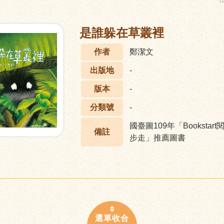
:
是誰躲在草叢裡
作者
鄭潔文
出版地
-
版本
-
分類號
-
國臺圖109年「Booksta
備註
步走」推薦圖書