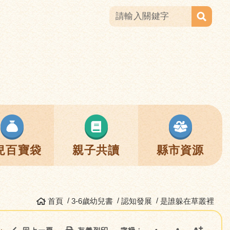
兒百寶袋
親子共讀
縣市資源
首頁
3-6歲幼兒書
認知發展
是誰躲在草叢裡