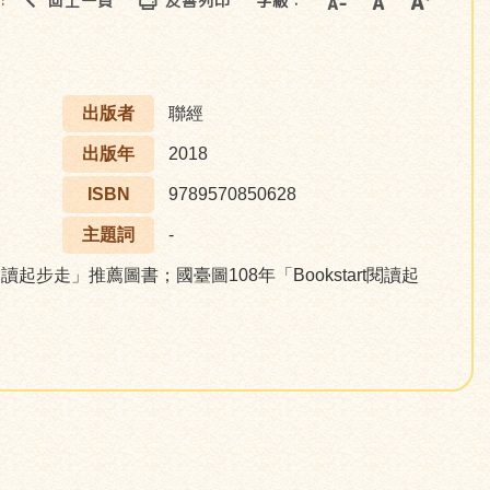
回上一頁
友善列印
字級：
::
出版者
聯經
出版年
2018
ISBN
9789570850628
主題詞
-
rt閱讀起步走」推薦圖書；國臺圖108年「Bookstart閱讀起