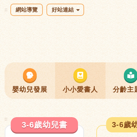
網站導覽
好站連結
:::
嬰幼兒發展
小小愛書人
分齡主
:::
3-6歲幼兒書
3-6歲