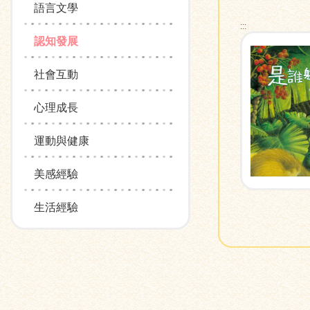
語言文學
:::
認知發展
社會互動
心理成長
運動與健康
美感經驗
生活經驗