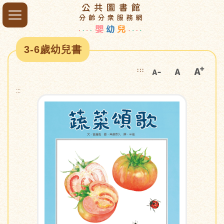
3-6歲幼兒書
:::
:::