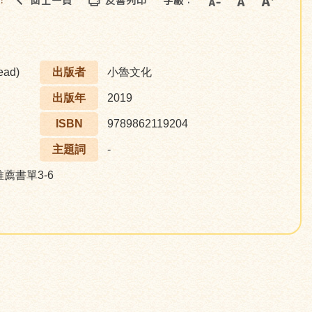
回上一頁
友善列印
字級：
::
ead)
出版者
小魯文化
出版年
2019
ISBN
9789862119204
主題詞
-
推薦書單3-6