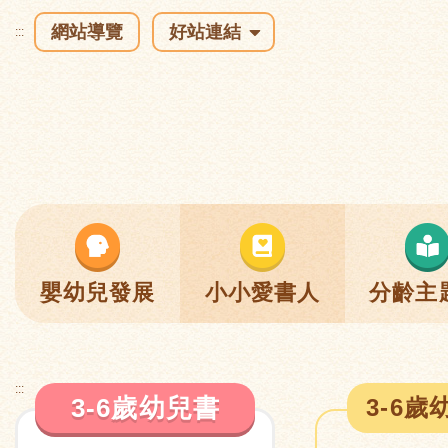
網站導覽
好站連結
:::
嬰幼兒發展
小小愛書人
分齡主
:::
3-6歲幼兒書
3-6歲