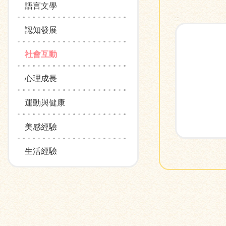
語言文學
:::
認知發展
社會互動
心理成長
運動與健康
美感經驗
生活經驗