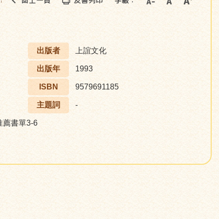
回上一頁
友善列印
字級：
::
出版者
上誼文化
出版年
1993
ISBN
9579691185
主題詞
-
推薦書單3-6