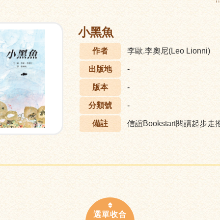
:
小黑魚
作者
李歐.李奧尼(Leo Lionni)
出版地
-
版本
-
分類號
-
備註
信誼Bookstart閱讀起步走