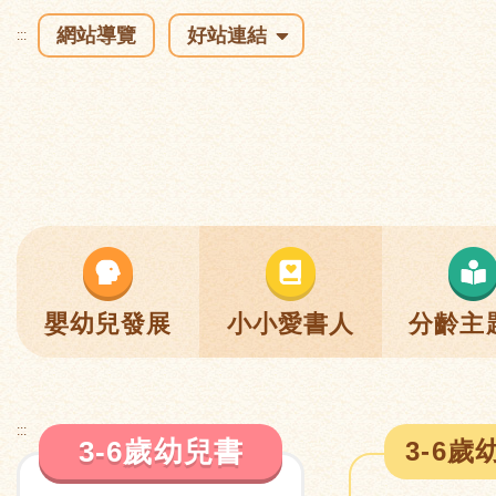
網站導覽
好站連結
:::
嬰幼兒發展
小小愛書人
分齡主
:::
3-6歲幼兒書
3-6歲