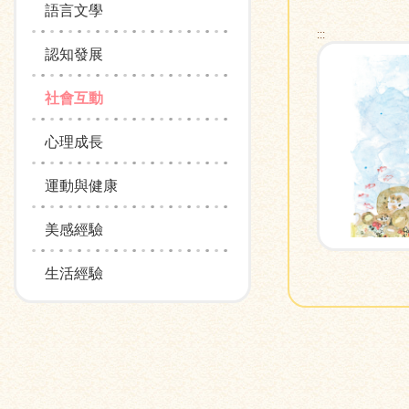
語言文學
:::
認知發展
社會互動
心理成長
運動與健康
美感經驗
生活經驗