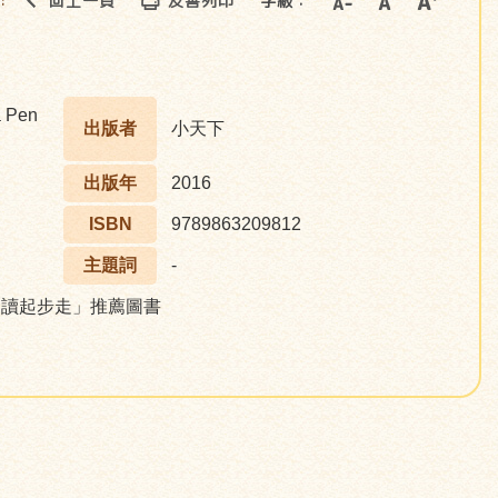
回上一頁
友善列印
字級：
::
 Pen
出版者
小天下
出版年
2016
ISBN
9789863209812
主題詞
-
rt閱讀起步走」推薦圖書