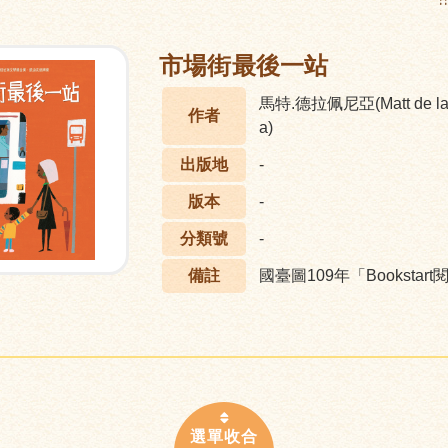
:
市場街最後一站
馬特.德拉佩尼亞(Matt de la
作者
a)
出版地
-
版本
-
分類號
-
備註
國臺圖109年「Booksta