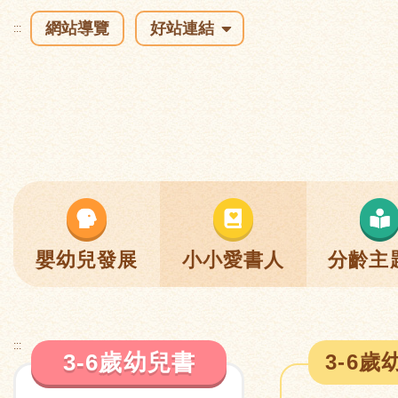
網站導覽
好站連結
:::
嬰幼兒發展
小小愛書人
分齡主
:::
3-6歲幼兒書
3-6歲