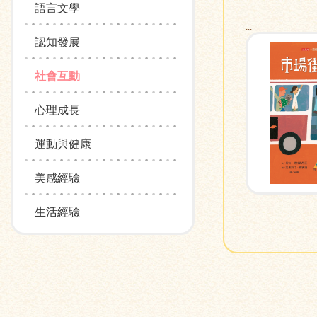
語言文學
:::
認知發展
社會互動
心理成長
運動與健康
美感經驗
生活經驗