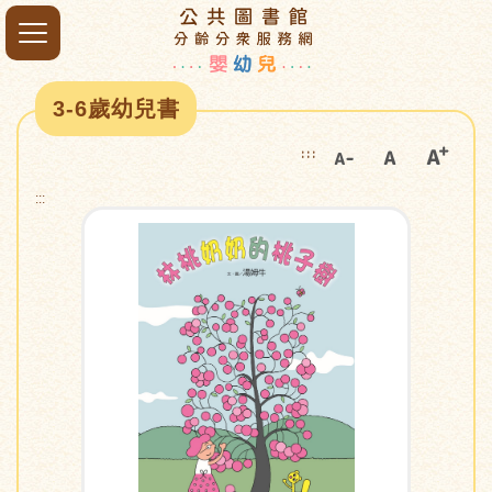
3-6歲幼兒書
:::
:::